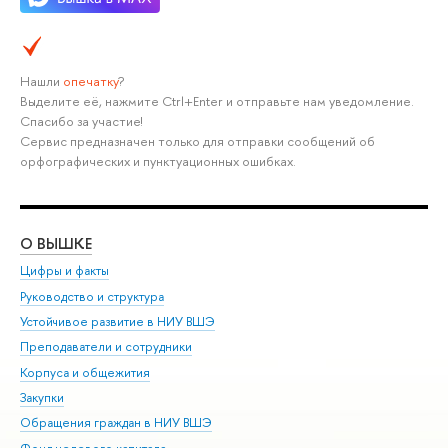
Нашли
опечатку
?
Выделите её, нажмите Ctrl+Enter и отправьте нам уведомление.
Спасибо за участие!
Сервис предназначен только для отправки сообщений об
орфографических и пунктуационных ошибках.
О ВЫШКЕ
ОБ
Цифры и факты
Ли
Руководство и структура
Дов
Устойчивое развитие в НИУ ВШЭ
Ол
Преподаватели и сотрудники
При
Корпуса и общежития
Вы
Закупки
При
Обращения граждан в НИУ ВШЭ
Ас