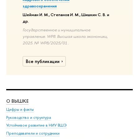
здравоохранения
Шейман И. М., Степанов И. М., Шишкин С. В. и
др.
Государственное и муниципальное
управление. WP8. Высшая школа экономики,
2025. № WP8/2025/01 .
Все публикации
О ВЫШКЕ
ОБ
Цифры и факты
Ли
Руководство и структура
Дов
Устойчивое развитие в НИУ ВШЭ
Ол
Преподаватели и сотрудники
При