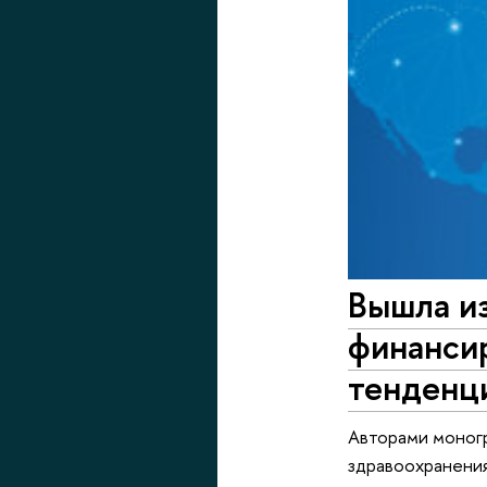
Вышла из
финансир
тенденц
Авторами моногр
здравоохранен