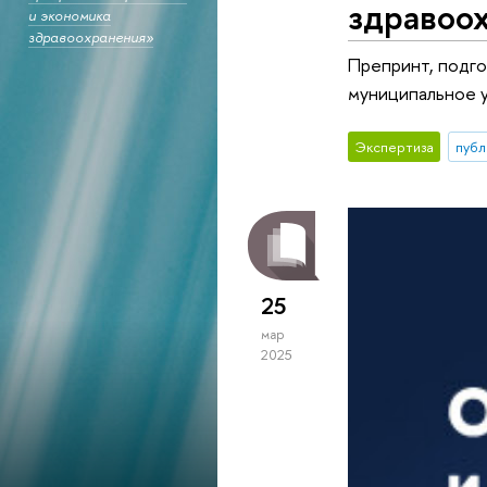
здравоо
и экономика
здравоохранения»
Препринт, подго
муниципальное 
Экспертиза
публ
25
мар
2025