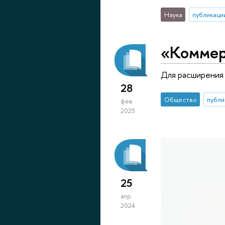
Наука
публикаци
«Коммер
Для расширения 
28
Общество
публи
фев
2025
25
апр
2024