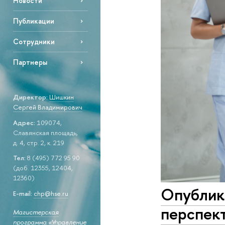
Новости
Публикации
Сотрудники
Партнеры
Директор:
Шишкин
Сергей Владимирович
Адрес:
109074,
Славянская площадь,
д. 4, стр. 2, к. 219
Тел:
8 (495) 772 95 90
(доб. 12355, 12404,
12360)
Опублик
E-mail:
chp@hse.ru
перспек
Магистерская
программа «Управление