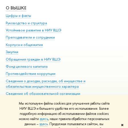
О ВЫШКЕ
ОБ
Цифры и факты
Ли
Руководство и структура
Дов
Устойчивое развитие в НИУ ВШЭ
Ол
Преподаватели и сотрудники
При
Корпуса и общежития
Вы
Закупки
При
Обращения граждан в НИУ ВШЭ
Ас
Фонд целевого капитала
До
Противодействие коррупции
Цен
Сведения о доходах, расходах, об имуществе и
Би
обязательствах имущественного характера
Об
Сведения об образовательной организации
Обр
Людям с ограниченными возможностями здоровья
Мы используем файлы cookies для улучшения работы сайта
Единая платежная страница
НИУ ВШЭ и большего удобства его использования. Более
подробную информацию об использовании файлов cookies
Работа в Вышке
можно найти
здесь
, наши правила обработки персональных
данных –
здесь
. Продолжая пользоваться сайтом, вы
✖