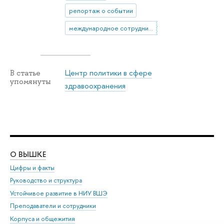
репортаж о событии
международное сотрудничество
Центр политики в сфере
В статье
упомянуты
здравоохранения
О ВЫШКЕ
ОБ
Цифры и факты
Ли
Руководство и структура
Дов
Устойчивое развитие в НИУ ВШЭ
Ол
Преподаватели и сотрудники
При
Корпуса и общежития
Вы