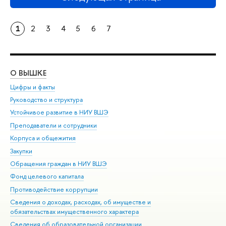
1
2
3
4
5
6
7
О ВЫШКЕ
ОБ
Цифры и факты
Ли
Руководство и структура
Дов
Устойчивое развитие в НИУ ВШЭ
Ол
Преподаватели и сотрудники
При
Корпуса и общежития
Вы
Закупки
При
Обращения граждан в НИУ ВШЭ
Ас
Фонд целевого капитала
До
Противодействие коррупции
Цен
Сведения о доходах, расходах, об имуществе и
Би
обязательствах имущественного характера
Об
Сведения об образовательной организации