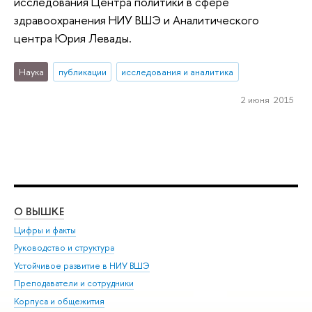
исследования Центра политики в сфере
здравоохранения НИУ ВШЭ и Аналитического
центра Юрия Левады.
Наука
публикации
исследования и аналитика
2 июня 2015
О ВЫШКЕ
ОБ
Цифры и факты
Ли
Руководство и структура
Дов
Устойчивое развитие в НИУ ВШЭ
Ол
Преподаватели и сотрудники
При
Корпуса и общежития
Вы