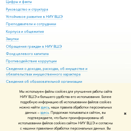
Цифры и факты
Ли
Руководство и структура
Дов
Устойчивое развитие в НИУ ВШЭ
Ол
Преподаватели и сотрудники
При
Корпуса и общежития
Вы
Закупки
При
Обращения граждан в НИУ ВШЭ
Ас
Фонд целевого капитала
До
Противодействие коррупции
Цен
Сведения о доходах, расходах, об имуществе и
Би
обязательствах имущественного характера
Об
Сведения об образовательной организации
Обр
Людям с ограниченными возможностями здоровья
Мы используем файлы cookies для улучшения работы сайта
Единая платежная страница
НИУ ВШЭ и большего удобства его использования. Более
подробную информацию об использовании файлов cookies
Работа в Вышке
можно найти
здесь
, наши правила обработки персональных
данных –
здесь
. Продолжая пользоваться сайтом, вы
✖
Редактору
подтверждаете, что были проинформированы об
© НИУ ВШЭ 1993–2026
Адреса и контакты
Условия использования
использовании файлов cookies сайтом НИУ ВШЭ и согласны
с нашими правилами обработки персональных данных. Вы
материалов
Политика конфиденциальности
Карта сайта