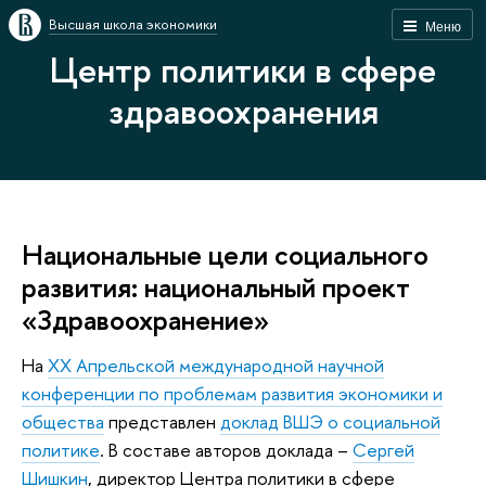
Высшая школа экономики
Меню
Центр политики в сфере
здравоохранения
Национальные цели социального
развития: национальный проект
«Здравоохранение»
На
XX Апрельской международной научной
конференции по проблемам развития экономики и
общества
представлен
доклад ВШЭ о социальной
политике
. В составе авторов доклада –
Сергей
Шишкин
, директор Центра политики в сфере