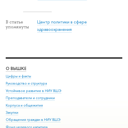
Центр политики в сфере
В статье
упомянуты
здравоохранения
О ВЫШКЕ
ОБ
Цифры и факты
Ли
Руководство и структура
Дов
Устойчивое развитие в НИУ ВШЭ
Ол
Преподаватели и сотрудники
При
Корпуса и общежития
Вы
Закупки
При
Обращения граждан в НИУ ВШЭ
Ас
Фонд целевого капитала
До