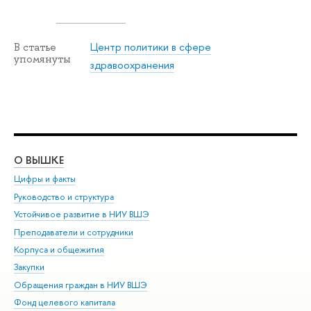
Центр политики в сфере
В статье
упомянуты
здравоохранения
О ВЫШКЕ
ОБ
Цифры и факты
Ли
Руководство и структура
Дов
Устойчивое развитие в НИУ ВШЭ
Ол
Преподаватели и сотрудники
При
Корпуса и общежития
Вы
Закупки
При
Обращения граждан в НИУ ВШЭ
Ас
Фонд целевого капитала
До