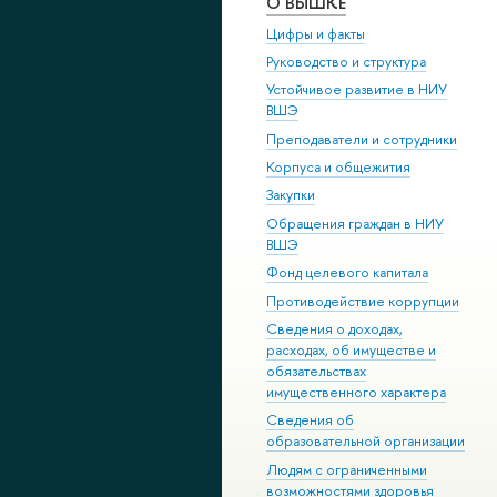
О ВЫШКЕ
Цифры и факты
Руководство и структура
Устойчивое развитие в НИУ
ВШЭ
Преподаватели и сотрудники
Корпуса и общежития
Закупки
Обращения граждан в НИУ
ВШЭ
Фонд целевого капитала
Противодействие коррупции
Сведения о доходах,
расходах, об имуществе и
обязательствах
имущественного характера
Сведения об
образовательной организации
Людям с ограниченными
возможностями здоровья