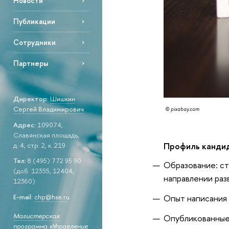
Новости
Публикации
Сотрудники
Партнеры
Директор:
Шишкин
Сергей Владимирович
© pixabay.com
Адрес:
109074,
Славянская площадь,
Профиль кандид
д. 4, стр. 2, к. 219
Тел:
8 (495) 772 95 90
Образование: ст
(доб. 12355, 12404,
направлении раз
12360)
E-mail:
chp@hse.ru
Опыт написания 
Магистерская
Опубликованные
программа «Управление