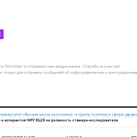
е Ctrl+Enter и отправьте нам уведомление. Спасибо за участие!
н только для отправки сообщений об орфографических и пунктуационных
университет «Высшая школа экономики»
→
Центр политики в сфере здрав
в и аспирантов НИУ ВШЭ на должность стажера-исследователя