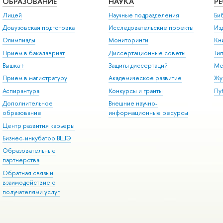
ОБРАЗОВАНИЕ
НАУКА
Р
Лицей
Научные подразделения
Би
Довузовская подготовка
Исследовательские проекты
Из
Олимпиады
Мониторинги
Кн
Прием в бакалавриат
Диссертационные советы
Ти
Вышка+
Защиты диссертаций
Ме
Прием в магистратуру
Академическое развитие
Жу
Аспирантура
Конкурсы и гранты
Пу
Дополнительное
Внешние научно-
образование
информационные ресурсы
Центр развития карьеры
Бизнес-инкубатор ВШЭ
Образовательные
партнерства
Обратная связь и
взаимодействие с
получателями услуг