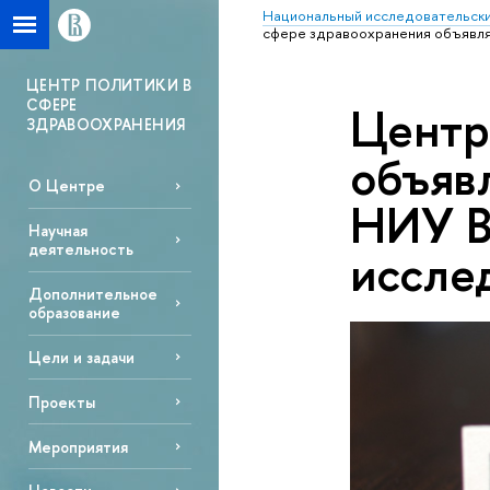
Национальный исследовательски
сфере здравоохранения объявля
ЦЕНТР ПОЛИТИКИ В
СФЕРЕ
Центр
ЗДРАВООХРАНЕНИЯ
объяв
О Центре
НИУ В
Научная
деятельность
иссле
Дополнительное
образование
Цели и задачи
Проекты
Мероприятия