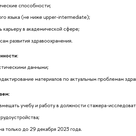
ические способности;
го языка (не ниже upper-intermediate);
 карьеру в академической сфере;
сам развития здравоохранения.
нности:
стическими данными;
редактирование материалов по актуальным проблемам здрав
аем:
вмещать учебу и работу в должности стажера-исследоват
трудоустройства;
на только до 29 декабря 2023 года.