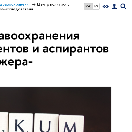
здравоохранения
Центр политики в
РУС
EN
ра-исследователя
равоохранения
ентов и аспирантов
жера-