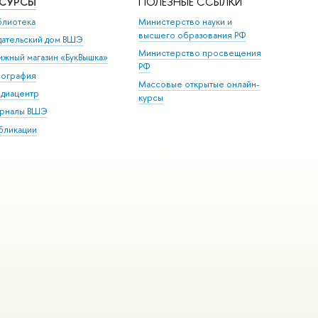
ЕСУРСЫ
ПОЛЕЗНЫЕ ССЫЛКИ
блиотека
Министерство науки и
высшего образования РФ
дательский дом ВШЭ
Министерство просвещения
ижный магазин «БукВышка»
РФ
пография
Массовые открытые онлайн-
диацентр
курсы
рналы ВШЭ
бликации