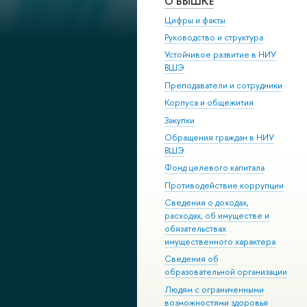
О ВЫШКЕ
Цифры и факты
Руководство и структура
Устойчивое развитие в НИУ
ВШЭ
Преподаватели и сотрудники
Корпуса и общежития
Закупки
Обращения граждан в НИУ
ВШЭ
Фонд целевого капитала
Противодействие коррупции
Сведения о доходах,
расходах, об имуществе и
обязательствах
имущественного характера
Сведения об
образовательной организации
Людям с ограниченными
возможностями здоровья