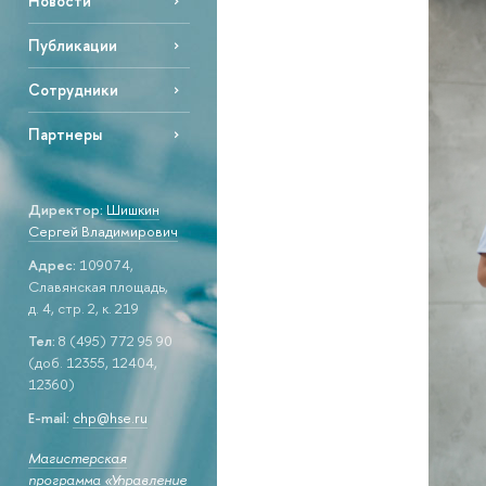
Новости
Публикации
Сотрудники
Партнеры
Директор:
Шишкин
Сергей Владимирович
Адрес:
109074,
Славянская площадь,
д. 4, стр. 2, к. 219
Тел:
8 (495) 772 95 90
(доб. 12355, 12404,
12360)
E-mail:
chp@hse.ru
Магистерская
программа «Управление