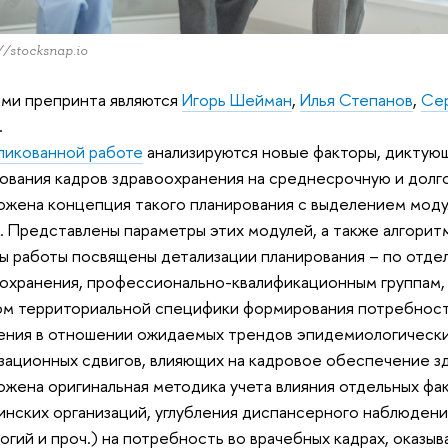
//stocksnap.io
ми препринта являются
Игорь Шейман
,
Илья Степанов
,
Се
.
ликованной работе
анализируются новые факторы, дикту
ования кадров здравоохранения на среднесрочную и долг
жена концепция такого планирования с выделением моду
. Представлены параметры этих модулей, а также алгорит
ы работы посвящены детализации планирования – по отде
охранения, профессионально-квалификационным группам,
ом территориальной специфики формирования потребност
ния в отношении ожидаемых трендов эпидемиологических
зационных сдвигов, влияющих на кадровое обеспечение з
жена оригинальная методика учета влияния отдельных фа
нских организаций, углубления диспансерного наблюдени
огий и проч.) на потребность во врачебных кадрах, ока