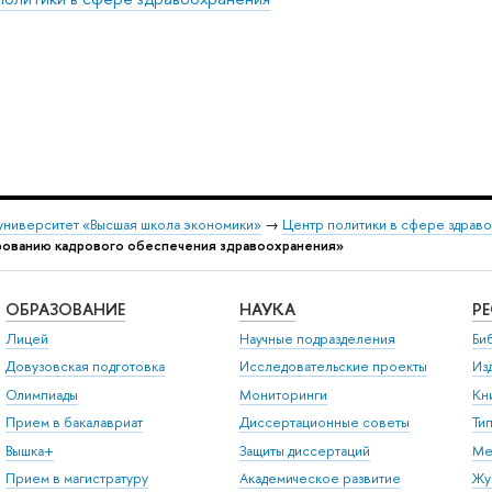
университет «Высшая школа экономики»
→
Центр политики в сфере здрав
рованию кадрового обеспечения здравоохранения»
ОБРАЗОВАНИЕ
НАУКА
Р
Лицей
Научные подразделения
Би
Довузовская подготовка
Исследовательские проекты
Из
Олимпиады
Мониторинги
Кн
Прием в бакалавриат
Диссертационные советы
Ти
Вышка+
Защиты диссертаций
Ме
Прием в магистратуру
Академическое развитие
Жу