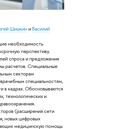
ргей Шишкин
и
Василий
ющие необходимость
осрочную перспективу.
лей спроса и предложения
мы расчетов. Специальные
льным секторам
 врачебным специальностям,
и в кадрах. Обосновываются
, технологических и
дравоохранения.
кторов (расширения сети
я, новых цифровых
зывающих медицинскую помощь