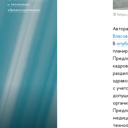
и экономика
здравоохранения»
© https:
Автора
Власов
В
опуб
планир
Предло
кадров
раздел
здраво
с учет
допуще
органи
Предло
медици
технол