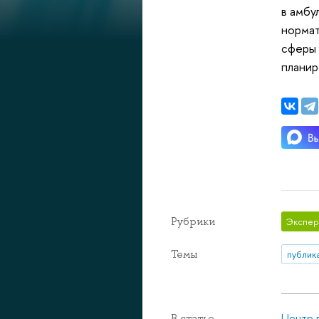
в амбу
нормат
сферы 
плани
Рубрики
Экспер
Темы
публик
Центр 
В статье