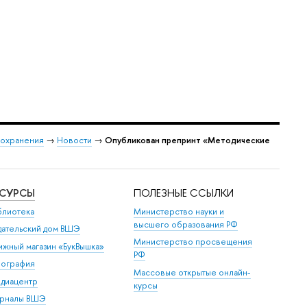
оохранения
→
Новости
→
Опубликован препринт «Методические
ЕСУРСЫ
ПОЛЕЗНЫЕ ССЫЛКИ
блиотека
Министерство науки и
высшего образования РФ
дательский дом ВШЭ
Министерство просвещения
ижный магазин «БукВышка»
РФ
пография
Массовые открытые онлайн-
диацентр
курсы
рналы ВШЭ