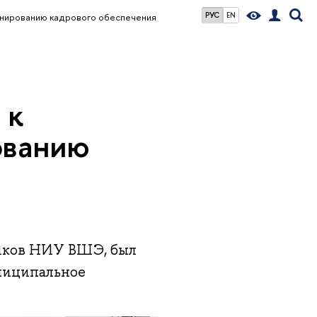
РУС
EN
анированию кадрового обеспечения
 к
ованию
иков НИУ ВШЭ, был
ниципальное