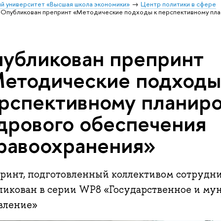
й университет «Высшая школа экономики»
Центр политики в сфере
Опубликован препринт «Методические подходы к перспективному пл
убликован препринт
етодические подходы
рспективному планир
дрового обеспечения
равоохранения»
ринт, подготовленный коллективом сотрудн
ликован в серии WP8 «Государственное и му
вление»