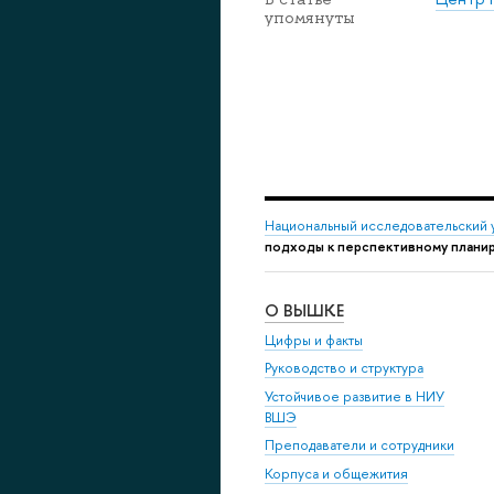
упомянуты
Национальный исследовательский 
подходы к перспективному плани
О ВЫШКЕ
Цифры и факты
Руководство и структура
Устойчивое развитие в НИУ
ВШЭ
Преподаватели и сотрудники
Корпуса и общежития