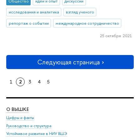
Общество
идеи и опыт
дискуссии
исследования и аналитика
взгляд ученого
репортаж о событии
международное сотрудничество
25 октября 2021
Следующая страница
1
2
3
4
5
О ВЫШКЕ
ОБ
Цифры и факты
Ли
Руководство и структура
Дов
Устойчивое развитие в НИУ ВШЭ
Ол